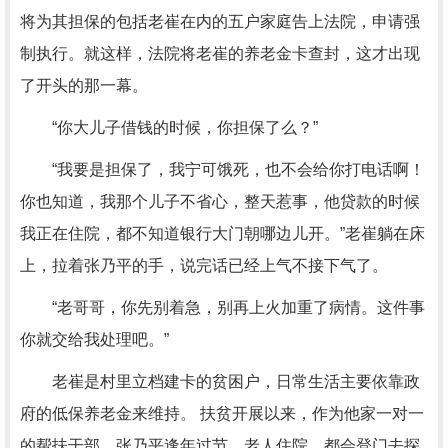
将为其担保的包括老崔在内的五户家庭告上法院，申请强
制执行。就这样，法院将老崔的养老金卡查封，这才出现
了开头的那一幕。
“你大儿子借钱的时候，你担保了么？”
“我要是担保了，我宁可饿死，也不会给你打电话啊！
你也知道，我那个儿子不省心，整天惹事，他贷款的时候
我正在住院，都不知道银行大门朝哪边儿开。”老崔躺在床
上，拉着张乃平的手，说完话已经上气不接下气了。
“老哥哥，你先别着急，别再上火加重了病情。这件事
你就交给我处理吧。”
老崔是村里立档建卡的贫困户，日常生活主要依靠政
府的低保养老金来维持。 扶贫开展以来，作为他家一对一
的帮扶干部，张乃平逢年过节、老人住院，都会登门去探