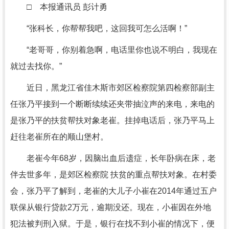
□ 本报通讯员 彭计勇
“张科长，你帮帮我吧，这回我可怎么活啊！”
“老哥哥，你别着急啊，电话里你也说不明白，我现在
就过去找你。”
近日，黑龙江省佳木斯市郊区检察院第四检察部副主
任张乃平接到一个断断续续还夹带抽泣声的来电，来电的
是张乃平的扶贫帮扶对象老崔。挂掉电话后，张乃平马上
赶往老崔所在的顺山堡村。
老崔今年68岁，因脑出血后遗症，长年卧病在床，老
伴去世多年，是郊区检察院 扶贫的重点帮扶对象。在村委
会，张乃平了解到，老崔的大儿子小崔在2014年通过五户
联保从银行贷款2万元，逾期没还。现在，小崔因在外地
犯法被判刑入狱。于是，银行在找不到小崔的情况下，便