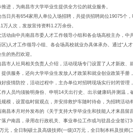
步推进，为南昌市大学毕业生提供全方位的就业服务。
日共有654家用人单位入场招聘，共提供招聘岗位19075个，
.1万人次，发放宣传资料1.2万余份。
动由中共南昌市委人才工作领导小组和各会场高校主办，中共
新区)人才工作领导小组、各会场高校就业办具体承办。通过“人才
业生的热烈欢迎。
市人社局相关负责人介绍，活动现场专门设置了人才新政、就
、提供服务，还向大学毕业生发放人才政策和就业创业政策手册
疫情防控，活动过程中，主办单位对招聘现场实行封闭管理，
工作人员均须验明身份、申明14天出行史、出示健康码并测温，
空压机
四川永磁变频空压机
四川节
员规模，设置临时留观点，并安排救护车随时待命，为招聘活动
昌本月对外发布的《关于支持大学毕业生和技能人才来昌留昌
才落户南昌，录用在行政机关、事业单位工作或与驻昌企业签订3
万元，全日制硕士及高级技师(一级)3万元，全日制本科及技师(二