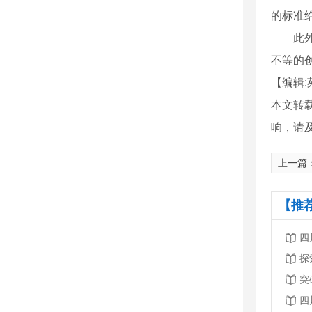
的标准
此外，
不等的创
【编辑:
本文转
响，请
上一篇
【推
四
探
突
四