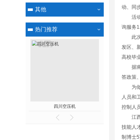
动、同
其他
活动当
询服务1
热门推荐
此次活
发区、
高校毕
据南昌
答政策
为做好
人员和
四川空压机
四川螺杆
控制人
江西南
技能人
制博士5