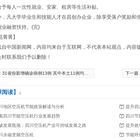
给予每人一次性就业、安家、租房等生活补贴。
凡大学毕业生和技能人才在昌创办企业，除享受落户奖励和生活
业融资扶持。(完)
苑菁菁】
载自中国新闻网，内容均来自于互联网，不代表本站观点，内容
及时联系我们予以删除！
：
31省份新增确诊病例13例 其中本土11例均在北京
下一篇
荐阅读】↓
川地区空压机节能政策解读与分析
提升四
索四川节能空压机行业发展趋势
四川节
破发展瓶颈：四川空压机产业可持续发展之路
提升效
川永磁变频空压机
节能环