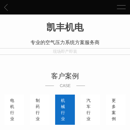
凯丰机电
专业的空气压力系统方案服务商
现场即产即装
客户案例
CASE
电
制
机
汽
更
机
药
械
车
多
行
行
行
行
案
业
业
业
业
例